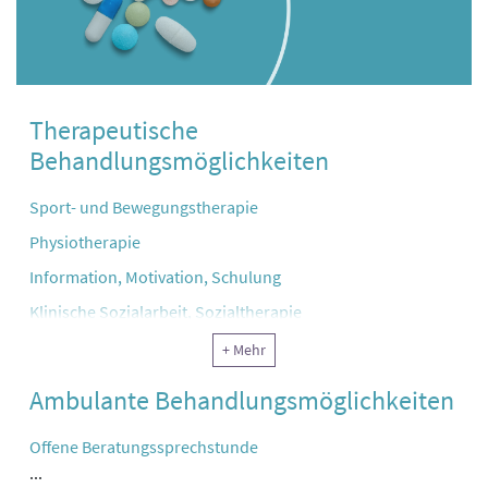
Therapeutische
Behandlungsmöglichkeiten
Sport- und Bewegungstherapie
Physiotherapie
Information, Motivation, Schulung
Klinische Sozialarbeit, Sozialtherapie
Ergotherapie, Arbeitstherapie und andere funktionelle
+ Mehr
Therapie
Ambulante Behandlungsmöglichkeiten
Klinische Psychologie
Psychotherapie
Offene Beratungssprechstunde
...
Reha-Pflege