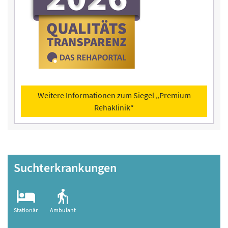
Weitere Informationen zum Siegel „Premium
Rehaklinik“
Suchterkrankungen
Stationär
Ambulant