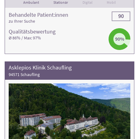
Ambulant
Stationär
Digital
Mobil
Behandelte Patient:innen
90
zu Ihrer Suche
Qualitäts­bewertung
Ø 86% / Max: 97%
90%
Asklepios Klinik Schaufling
94571 Schaufling