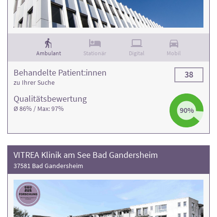
Ambulant
Stationär
Digital
Mobil
Behandelte Patient:innen
38
zu Ihrer Suche
Qualitäts­bewertung
Ø 86% / Max: 97%
90%
VITREA Klinik am See Bad Gandersheim
37581 Bad Gandersheim