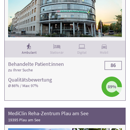
Ambulant
Stationär
Digital
Mobil
Behandelte Patient:innen
86
zu Ihrer Suche
Qualitäts­bewertung
Ø 86% / Max: 97%
89%
MediClin Reha-Zentrum Plau am See
19395 Plau am See