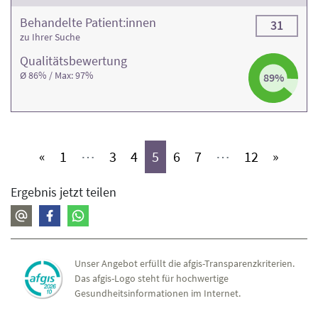
Behandelte Patient:innen
31
zu Ihrer Suche
Qualitäts­bewertung
Ø 86% / Max: 97%
89%
(aktiv)
(aktiv)
(aktiv)
(aktiv)
(aktiv)
(aktiv)
(aktiv)
«
1
⋯
3
4
5
6
7
⋯
12
»
Ergebnis jetzt teilen
Unser Angebot erfüllt die afgis-Transparenzkriterien.
Das afgis-Logo steht für hochwertige
Gesundheitsinformationen im Internet.