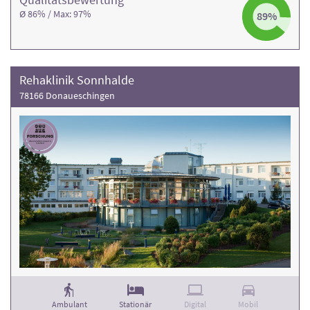
Ø 86% / Max: 97%
89%
Rehaklinik Sonnhalde
78166 Donaueschingen
Ambulant
Stationär
Digital
Mobil