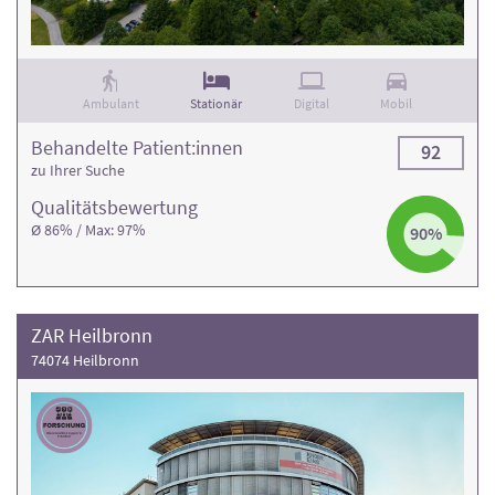
Ambulant
Stationär
Digital
Mobil
Behandelte Patient:innen
92
zu Ihrer Suche
Qualitäts­bewertung
Ø 86% / Max: 97%
90%
ZAR Heilbronn
74074 Heilbronn