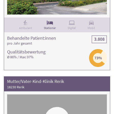
Ambulant
Stationär
Digital
Mobil
Behandelte Patient:innen
3.808
pro Jahr gesamt
Qualitäts­bewertung
Ø 86% / Max: 97%
73%
Mutter/Vater-Kind-Klinik Rerik
18230 Rerik