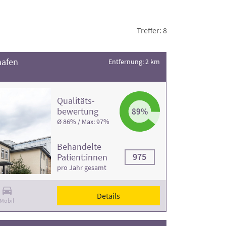
fte Informationen von DAS REHAPORTAL
und
Treffer: 8
hafen
Entfernung: 2 km
Qualitäts­
bewertung
89%
Ø 86% / Max: 97%
Behandelte
975
Patient:innen
pro Jahr gesamt
Details
Mobil