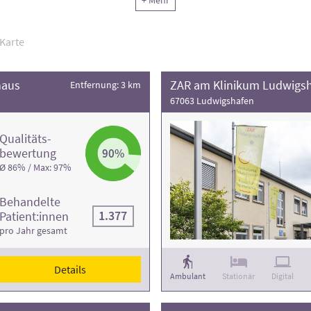
 Ihren Bedürfnissen am besten entspricht. Vertrauen Sie auf
geprü
+ Mehr
für eine Reha, die Ihre Genesung optimal unterstützt.
Karte
ng der Rehaklinik und die Anzahl der Behandlungsfälle
.
haus
ZAR am Klinikum Ludwigs
Entfernung: 3 km
67063 Ludwigshafen
Qualitäts­
bewertung
90%
Ø 86% / Max: 97%
Behandelte
1.377
Patient:innen
pro Jahr gesamt
Details
Ambulant
Stationär
Digital