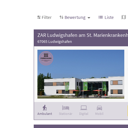
Sie nachvollziehen können, welche Einrichtung
treffen Sie Ihre Entscheidung mit Sicherheit - 
Filter
Bewertung
Liste
Achten Sie bei Ihrer Auswahl auf die Bewertu
ZAR Ludwigshafen am St. Marienkranken
67065 Ludwigshafen
Ambulant
Stationär
Digital
Mobil