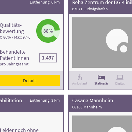
Reha Zentrum der BG Klin
Entfernung: 6 km
67071 Ludwigshafen
Qualitäts­
bewertung
88%
Ø 86% / Max: 97%
Behandelte
1.497
Patient:innen
pro Jahr gesamt
Details
Ambulant
Stationär
Digital
bilitation
Casana Mannheim
Entfernung: 3 km
68163 Mannheim
Leider noch ohne