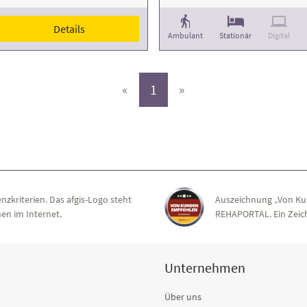
Details
Ambulant
Stationär
Digital
(aktiv)
«
1
»
nzkriterien. Das afgis-Logo steht
Auszeichnung „Von Ku
en im Internet.
REHAPORTAL. Ein Zeich
Unternehmen
Über uns