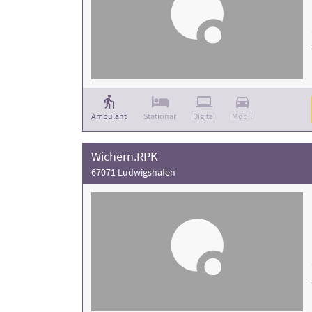
Ambulant
Stationär
Digital
Mobil
Wichern.RPK
67071 Ludwigshafen