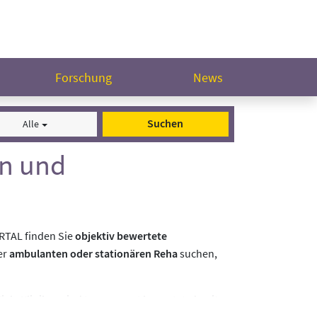
Forschung
News
Suchen
Alle
en und
ORTAL finden Sie
objektiv bewertete
er
ambulanten oder stationären Reha
suchen,
ele Kliniken sind transparent bewertet, damit