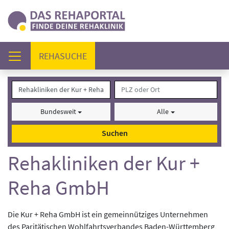
(AKTUELL)
REHASUCHE
Bundesweit
Alle
Suchen
Rehakliniken der Kur +
Reha GmbH
Die Kur + Reha GmbH ist ein gemeinnütziges Unternehmen
des Paritätischen Wohlfahrtsverbandes Baden-Württemberg