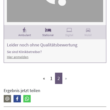
Ambulant
Stationär
Digital
Mobil
Leider noch ohne Qualitätsbewertung
Sie sind Klinikbetreiber?
Hier anmelden
(aktiv)
(aktiv)
«
1
2
»
Ergebnis jetzt teilen