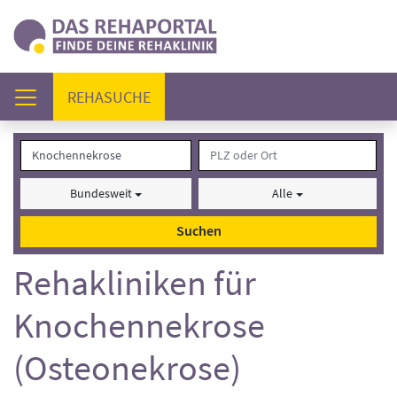
(AKTUELL)
REHASUCHE
Bundesweit
Alle
Suchen
Rehakliniken für
Knochennekrose
(Osteonekrose)