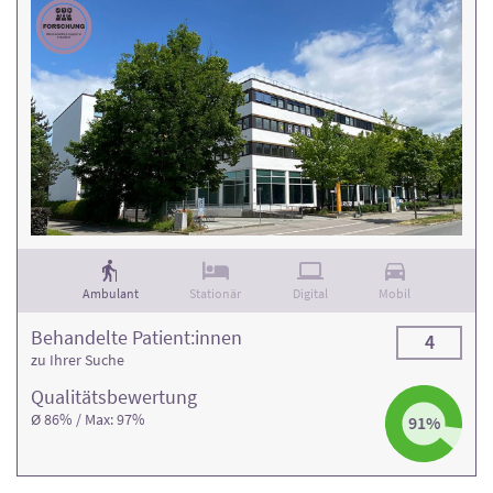
Ambulant
Stationär
Digital
Mobil
Behandelte Patient:innen
4
zu Ihrer Suche
Qualitäts­bewertung
Ø 86% / Max: 97%
91%