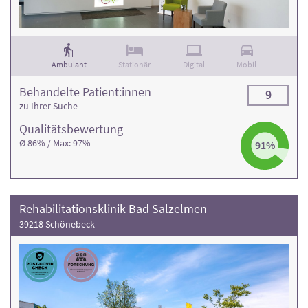
Ambulant
Stationär
Digital
Mobil
Behandelte Patient:innen
9
zu Ihrer Suche
Qualitäts­bewertung
Ø 86% / Max: 97%
91%
Rehabilitationsklinik Bad Salzelmen
39218 Schönebeck