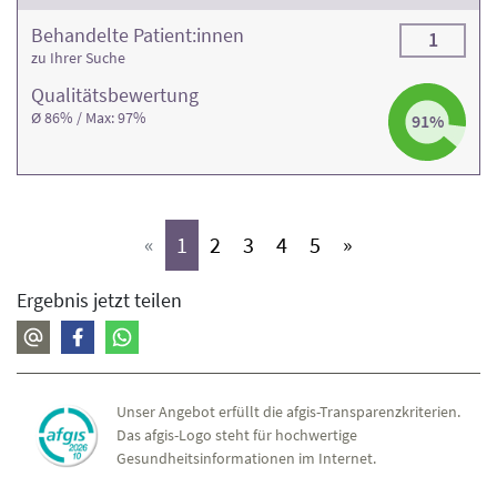
Behandelte Patient:innen
1
zu Ihrer Suche
Qualitäts­bewertung
Ø 86% / Max: 97%
91%
(aktiv)
(aktiv)
(aktiv)
(aktiv)
(aktiv)
«
1
2
3
4
5
»
Ergebnis jetzt teilen
Unser Angebot erfüllt die afgis-Transparenzkriterien.
Das afgis-Logo steht für hochwertige
Gesundheitsinformationen im Internet.