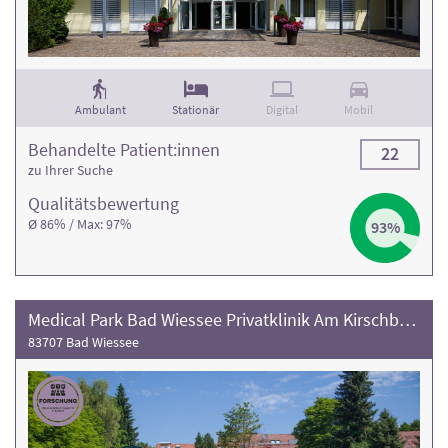
Ambulant
Stationär
Digital
Mobil
Behandelte Patient:innen
22
zu Ihrer Suche
Qualitäts­bewertung
Ø 86% / Max: 97%
93%
Medical Park Bad Wiessee Privatklinik Am Kirschbaumhügel
83707 Bad Wiessee