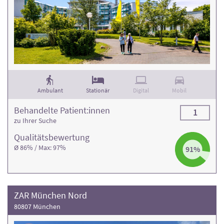
Ambulant
Stationär
Digital
Mobil
Behandelte Patient:innen
1
zu Ihrer Suche
Qualitäts­bewertung
Ø 86% / Max: 97%
91%
ZAR München Nord
80807 München