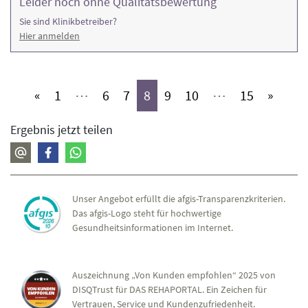
Leider noch ohne Qualitätsbewertung
Sie sind Klinikbetreiber?
Hier anmelden
(aktiv)
(aktiv)
(aktiv)
(aktiv)
(aktiv)
(aktiv)
(aktiv)
«
1
⋯
6
7
8
9
10
⋯
15
»
Ergebnis jetzt teilen
Unser Angebot erfüllt die afgis-Transparenzkriterien.
Das afgis-Logo steht für hochwertige
Gesundheitsinformationen im Internet.
Auszeichnung „Von Kunden empfohlen“ 2025 von
DISQTrust für DAS REHAPORTAL. Ein Zeichen für
Vertrauen, Service und Kundenzufriedenheit.