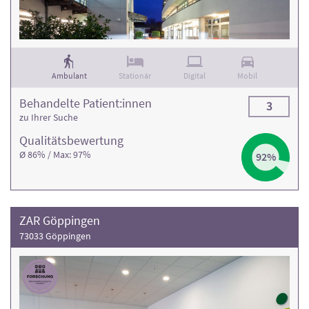
Kontaktdaten finden Sie in den jeweiligen Klinikprofilen.
Ambulant
Stationär
Digital
Mobil
Behandelte Patient:innen
3
zu Ihrer Suche
Qualitäts­bewertung
Ø 86% / Max: 97%
92%
ZAR Göppingen
73033 Göppingen