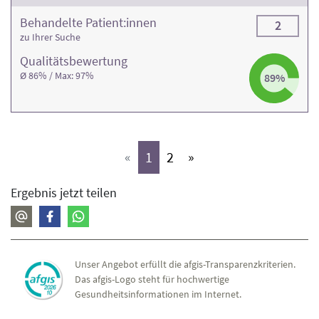
Behandelte Patient:innen
2
zu Ihrer Suche
Qualitäts­bewertung
Ø 86% / Max: 97%
89%
(aktiv)
(aktiv)
«
1
2
»
Ergebnis jetzt teilen
Unser Angebot erfüllt die afgis-Transparenzkriterien.
Das afgis-Logo steht für hochwertige
Gesundheitsinformationen im Internet.