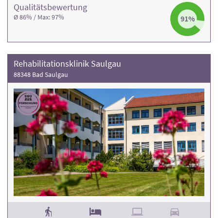
Qualitäts­bewertung
Ø 86% / Max: 97%
91%
Rehabilitationsklinik Saulgau
88348 Bad Saulgau