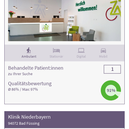
Ambulant
Stationär
Digital
Mobil
Behandelte Patient:innen
1
zu Ihrer Suche
Qualitäts­bewertung
Ø 86% / Max: 97%
91%
Klinik Niederbayern
94072 Bad Füssing