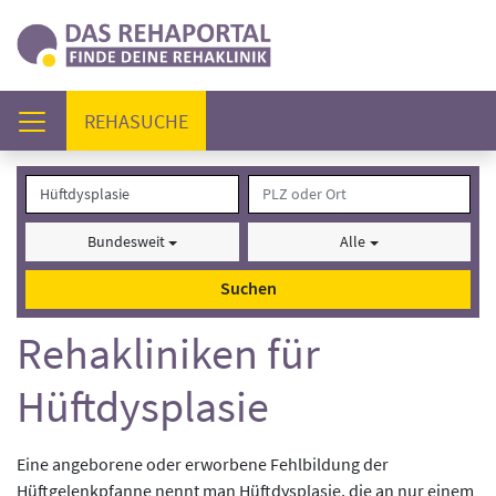
(AKTUELL)
REHASUCHE
Bundesweit
Alle
Suchen
Rehakliniken für
Hüftdysplasie
Eine angeborene oder erworbene Fehlbildung der
Hüftgelenkpfanne nennt man Hüftdysplasie, die an nur einem