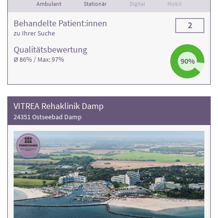
Ambulant
Stationär
Digital
Mobil
Behandelte Patient:innen
2
zu Ihrer Suche
Qualitäts­bewertung
Ø 86% / Max: 97%
90%
VITREA Rehaklinik Damp
24351 Ostseebad Damp