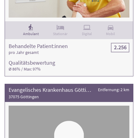
Ambulant
Stationär
Digital
Mobil
Behandelte Patient:innen
2.256
pro Jahr gesamt
Qualitäts­bewertung
Ø 86% / Max: 97%
Evangelisches Krankenhaus Göttingen-Weende
Entfernung: 2 km
37075 Göttingen