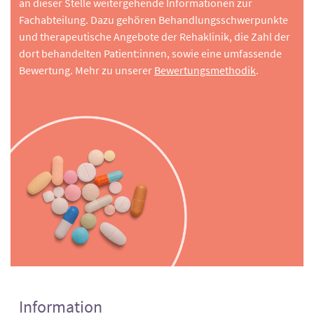
an dieser Stelle weitergehende Informationen zur
Fachabteilung. Dazu gehören Behandlungsschwerpunkte
und therapeutische Angebote der Rehaklinik, die Zahl der
dort behandelten Patient:innen, sowie eine umfassende
Bewertung. Mehr zu unserer
Bewertungsmethodik
.
Information