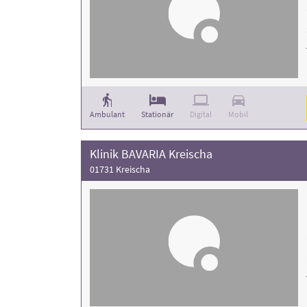
Ambulant
Stationär
Digital
Mobil
Klinik BAVARIA Kreischa
01731 Kreischa