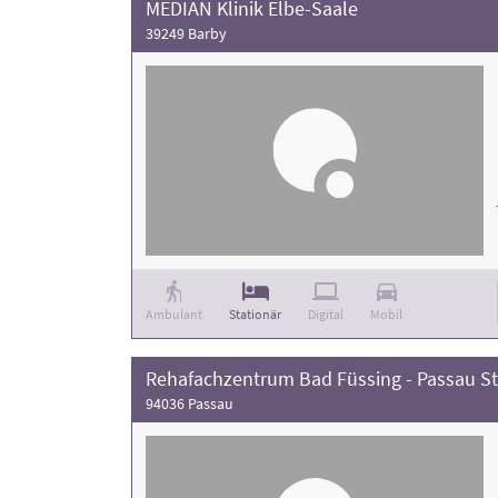
MEDIAN Klinik Elbe-Saale
39249 Barby
Ambulant
Stationär
Digital
Mobil
Rehafachzentrum Bad Füssing - Passau S
94036 Passau