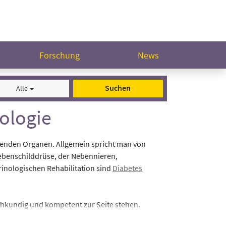
Forschung
News
Suchen
Alle
ologie
erenden Organen. Allgemein spricht man von
ebenschilddrüse, der Nebennieren,
inologischen Rehabilitation sind
Diabetes
achkundig und kompetent zur Seite stehen.