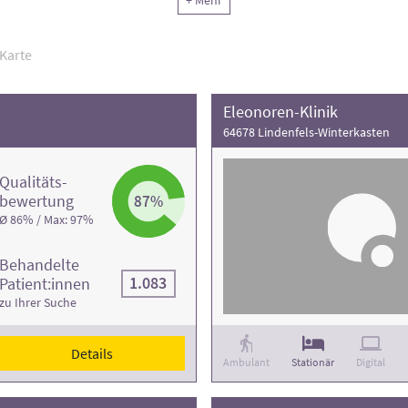
+ Mehr
Karte
Eleonoren-Klinik
64678 Lindenfels-Winterkasten
Qualitäts­
bewertung
87%
Ø 86% / Max: 97%
Behandelte
1.083
Patient:innen
zu Ihrer Suche
Details
Ambulant
Stationär
Digital