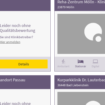
Reha-Zentrum Mölln - Kli
23879 Mölln
Leider noch ohne
Qualitätsbewertung
Sie sind Klinikbetreiber?
Hier anmelden
Details
Ambulant
Stationär
Digital
tandort Passau
Kurparkklinik Dr. Lauterbac
36448 Bad Liebenstein
Leider noch ohne