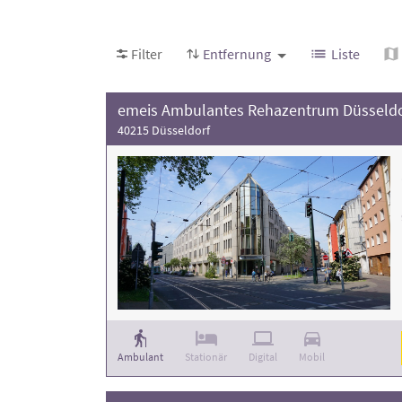
Achten Sie bei Ihrer Auswahl auf die Bewertu
Filter
Entfernung
Liste
emeis Ambulantes Rehazentrum Düsseldo
40215 Düsseldorf
Ambulant
Stationär
Digital
Mobil