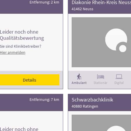
Diakonie Rhein-Kreis Neu
Entfernung: 2 km
41462 Neuss
Leider noch ohne
Qualitätsbewertung
Sie sind Klinikbetreiber?
Hier anmelden
Details
Ambulant
Stationär
Digital
Schwarzbachklinik
Entfernung: 7 km
40880 Ratingen
Leider noch ohne