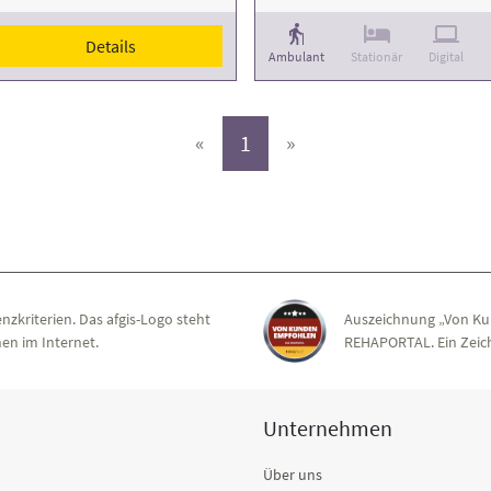
Details
Ambulant
Stationär
Digital
(aktiv)
«
1
»
nzkriterien. Das afgis-Logo steht
Auszeichnung „Von Ku
en im Internet.
REHAPORTAL. Ein Zeich
Unternehmen
Über uns