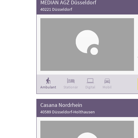
MEDIAN AGZ Düsseldorf
40221 Düsseldorf
Ambulant
Stationär
Digital
Mobil
Casana Nordrhein
40589 Düsseldorf-Holthausen