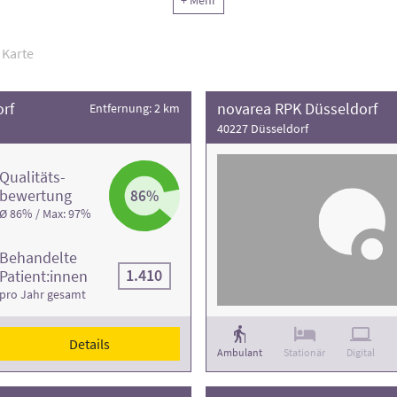
+ Mehr
ng der Rehaklinik und die Anzahl der Behandlungsfälle
.
Karte
rf
novarea RPK Düsseldorf
Entfernung: 2 km
40227 Düsseldorf
Qualitäts­
bewertung
86%
Ø 86% / Max: 97%
Behandelte
1.410
Patient:innen
pro Jahr gesamt
Details
Ambulant
Stationär
Digital