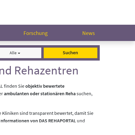
Forschung
News
Suchen
Alle
 und Rehazentren
AL finden Sie
objektiv bewertete
er
ambulanten oder stationären Reha
suchen,
 Kliniken sind transparent bewertet, damit Sie
 Informationen von DAS REHAPORTAL
und