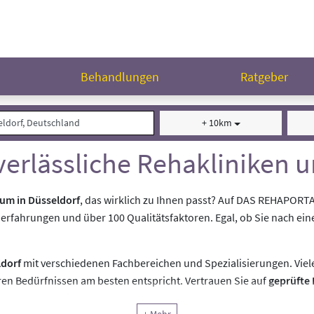
n
Behandlungen
Ratgeber
+ 10km
verlässliche Rehakliniken
rum in Düsseldorf
, das wirklich zu Ihnen passt? Auf DAS REHAPORT
nerfahrungen und über 100 Qualitätsfaktoren. Egal, ob Sie nach ein
ldorf
mit verschiedenen Fachbereichen und Spezialisierungen. Viele
ren Bedürfnissen am besten entspricht. Vertrauen Sie auf
geprüfte
für eine Reha, die Ihre Genesung optimal unterstützt.