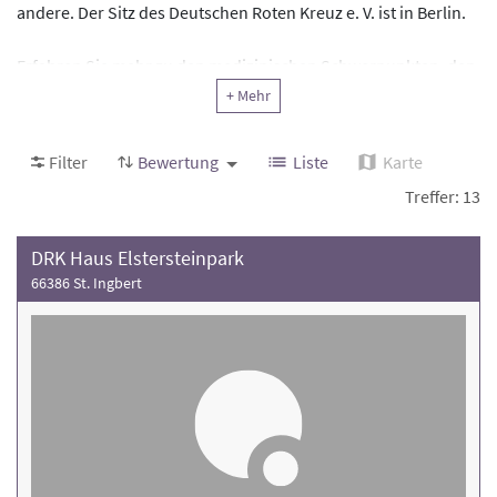
andere. Der Sitz des Deutschen Roten Kreuz e. V. ist in Berlin.
Erfahren Sie mehr zu den medizinischen Schwerpunkten, den
Patientenzimmern, dem Behandlungsangebot und der
+ Mehr
Patientenzufriedenheit der
DRK Rehakliniken
. Finden Sie eine
Rehakliniken, die Ihnen bei Ihrer Genesung fachkundig und
Filter
Bewertung
Liste
Karte
kompetent zur Seite steht. Nehmen Sie direkt Kontakt mit den
Treffer: 13
Kliniken auf.
DRK Haus Elstersteinpark
66386 St. Ingbert