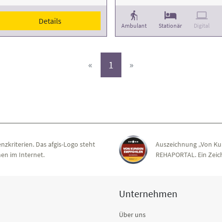
Details
Ambulant
Stationär
Digital
(aktiv)
«
1
»
nzkriterien. Das afgis-Logo steht
Auszeichnung „Von Ku
en im Internet.
REHAPORTAL. Ein Zeich
Unternehmen
Über uns