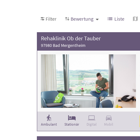
damit Sie nachvollziehen können, welche Einri
REHAPORTAL
und treffen Sie Ihre Entscheidung
Filter
Bewertung
Liste
Achten Sie bei Ihrer Auswahl auf die Bewertu
Rehaklinik Ob der Tauber
97980 Bad Mergentheim
Ambulant
Stationär
Digital
Mobil