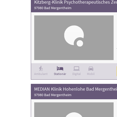
Kitzberg-Klinik Psychotherapeutisches Z
97980 Bad Mergentheim
Ambulant
Stationär
Digital
Mobil
MEDIAN Klinik Hohenlohe Bad Mergenthe
97980 Bad Mergentheim