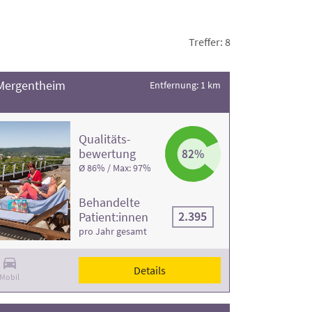
f
geprüfte Informationen von DAS
tzt.
Treffer: 8
 Mergentheim
Entfernung: 1 km
Qualitäts­
bewertung
82%
Ø 86% / Max: 97%
Behandelte
2.395
Patient:innen
pro Jahr gesamt
Details
Mobil