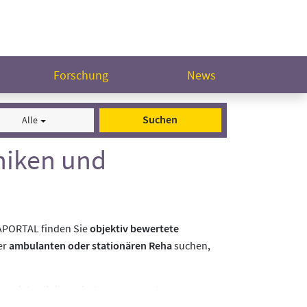
Forschung
News
Suchen
Alle
niken und
HAPORTAL finden Sie
objektiv bewertete
er
ambulanten oder stationären Reha
suchen,
. Viele Kliniken sind transparent bewertet,