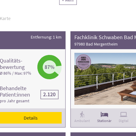
chtung Ihren Bedürfnissen am besten entspricht. Vertrauen Sie au
+ Mehr
 mit Sicherheit - für eine Reha, die Ihre Genesung optimal unterstü
Karte
ng der Rehaklinik und die Anzahl der Behandlungsfälle
.
Fachklinik Schwaben Bad
Entfernung: 1 km
97980 Bad Mergentheim
Qualitäts­
bewertung
87%
Ø 86% / Max: 97%
Behandelte
2.120
Patient:innen
pro Jahr gesamt
Details
Ambulant
Stationär
Digital