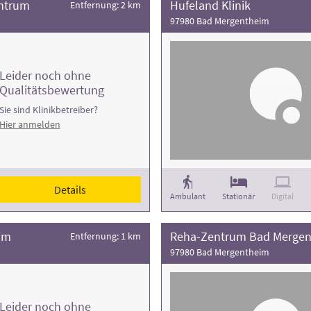
entrum
Hufeland Klinik
Entfernung: 2 km
97980 Bad Mergentheim
Leider noch ohne
Qualitätsbewertung
Sie sind Klinikbetreiber?
Hier anmelden
Details
Ambulant
Stationär
Digital
im
Reha-Zentrum Bad Mergenth
Entfernung: 1 km
97980 Bad Mergentheim
Leider noch ohne