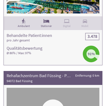
Ambulant
Stationär
Digital
Mobil
Behandelte Patient:innen
3.478
pro Jahr gesamt
Qualitäts­bewertung
Ø 86% / Max: 97%
91%
Rehafachzentrum Bad Füssing - Passau Standort Bad Füssing
Entfernung: 0 km
94072 Bad Füssing