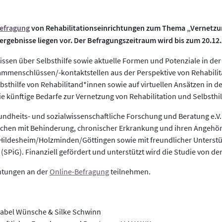
efragung
von Rehabilitationseinrichtungen zum Thema „Vernetzu
nergebnisse liegen vor. Der Befragungszeitraum wird bis zum 20.12.
ssen über Selbsthilfe sowie aktuelle Formen und Potenziale in de
sammenschlüssen/-kontaktstellen aus der Perspektive von Rehabili
sthilfe von Rehabilitand*innen sowie auf virtuellen Ansätzen in der 
ie künftige Bedarfe zur Vernetzung von Rehabilitation und Selbsthi
sundheits- und sozialwissenschaftliche Forschung und Beratung e.V. 
chen mit Behinderung, chronischer Erkrankung und ihren Angehör
ildesheim/Holzminden/Göttingen sowie mit freundlicher Unterstüt
SPiG). Finanziell gefördert und unterstützt wird die Studie von d
htungen an der
Online-Befragung
teilnehmen.
Isabel Wünsche & Silke Schwinn