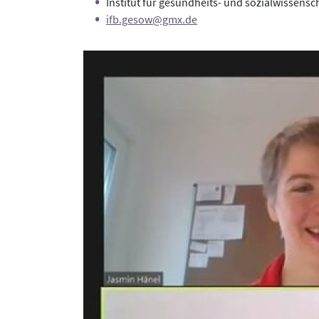
Institut für gesundheits- und sozialwissens
ifb.gesow@gmx.de