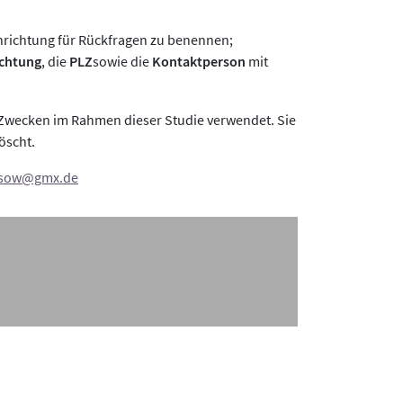
inrichtung für Rückfragen zu benennen;
ichtung
, die
PLZ
sowie die
Kontaktperson
mit
n Zwecken im Rahmen dieser Studie verwendet. Sie
öscht.
esow@gmx.de