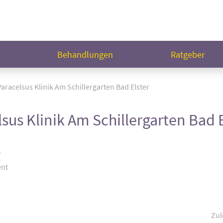
n
Behandlungen
Ratgeber
Paracelsus Klinik Am Schillergarten Bad Elster
lsus Klinik Am Schillergarten Bad 
)
ent
Zul