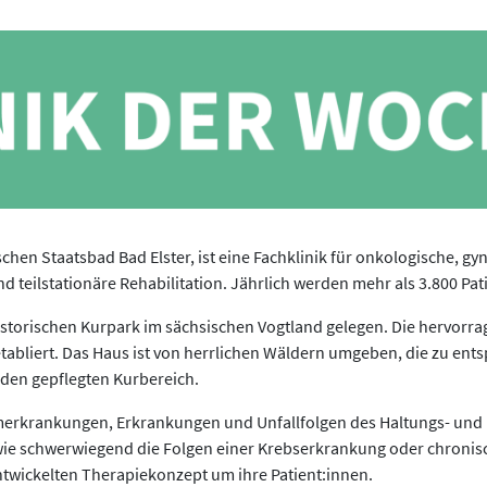
schen Staatsbad Bad Elster, ist eine Fachklinik für onkologische, 
d teilstationäre Rehabilitation. Jährlich werden mehr als 3.800 Pa
 historischen Kurpark im sächsischen Vogtland gelegen. Die hervorrag
etabliert. Das Haus ist von herrlichen Wäldern umgeben, die zu e
den gepflegten Kurbereich.
erkrankungen, Erkrankungen und Unfallfolgen des Haltungs- und
 wie schwerwiegend die Folgen einer Krebserkrankung oder chron
ntwickelten Therapiekonzept um ihre Patient:innen.