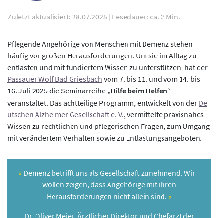
Zuletzt aktualisiert: 28.07.2025
|
Lesedauer: ca. 2 Min.
Pflegende Angehörige von Menschen mit Demenz stehen
häufig vor großen Herausforderungen. Um sie im Alltag zu
entlasten und mit fundiertem Wissen zu unterstützen, hat der
Passauer Wolf Bad Griesbach
vom 7. bis 11. und vom 14. bis
16. Juli 2025 die Seminarreihe „
Hilfe beim Helfen
“
veranstaltet. Das achtteilige Programm, entwickelt von der
De
utschen Alzheimer Gesellschaft e. V.
, vermittelte praxisnahes
Wissen zu rechtlichen und pflegerischen Fragen, zum Umgang
mit verändertem Verhalten sowie zu Entlastungsangeboten.
Demenz betrifft uns als Gesellschaft zunehmend. Wir
wollen zeigen, dass Angehörige mit ihren
Herausforderungen nicht allein sind.
Dr. Oliver Meier, Ärztlicher Direktor und Chefarzt der