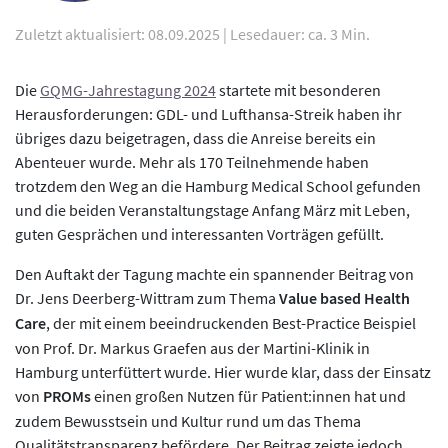
Zuletzt aktualisiert: 08.09.2025
|
Lesedauer: ca. 3 Min.
Die
GQMG-Jahrestagung 2024
startete mit besonderen
Herausforderungen: GDL- und Lufthansa-Streik haben ihr
übriges dazu beigetragen, dass die Anreise bereits ein
Abenteuer wurde. Mehr als 170 Teilnehmende haben
trotzdem den Weg an die Hamburg Medical School gefunden
und die beiden Veranstaltungstage Anfang März mit Leben,
guten Gesprächen und interessanten Vorträgen gefüllt.
Den Auftakt der Tagung machte ein spannender Beitrag von
Dr. Jens Deerberg-Wittram zum Thema
Value based Health
Care
, der mit einem beeindruckenden Best-Practice Beispiel
von Prof. Dr. Markus Graefen aus der Martini-Klinik in
Hamburg unterfüttert wurde. Hier wurde klar, dass der Einsatz
von
PROMs
einen großen Nutzen für Patient:innen hat und
zudem Bewusstsein und Kultur rund um das Thema
Qualitätstransparenz befördere. Der Beitrag zeigte jedoch