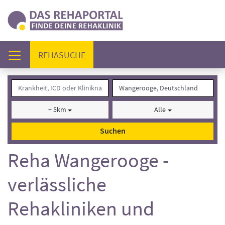
(AKTUELL)
REHASUCHE
+ 5km
Alle
Suchen
Reha Wangerooge -
verlässliche
Rehakliniken und