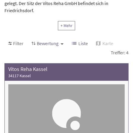
gelegt. Der Sitz der Vitos Reha GmbH befindet sich in
Friedrichsdorf.
Erfahren Sie mehr zu den medizinischen Schwerpunkten, den
+ Mehr
Patientenzimmern, dem Behandlungsangebot und der
Patientenzufriedenheit der
Vitos Reha
. Finden Sie eine
Filter
Bewertung
Liste
Karte
Rehakliniken, die Ihnen bei Ihrer Genesung fachkundig und
Treffer: 4
kompetent zur Seite steht. Nehmen Sie direkt Kontakt mit den
Kliniken auf.
Vitos Reha Kassel
34117 Kassel