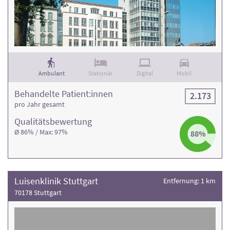
Ambulant
Stationär
Digital
Mobil
Behandelte Patient:innen
2.173
pro Jahr gesamt
Qualitäts­bewertung
Ø 86% / Max: 97%
88%
Luisenklinik Stuttgart
Entfernung: 1 km
70178 Stuttgart