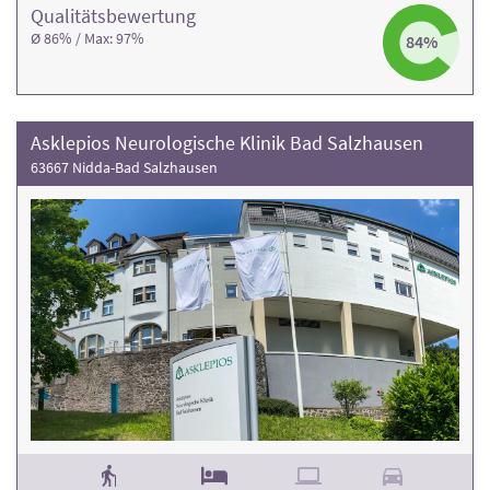
Qualitäts­bewertung
Ø 86% / Max: 97%
84%
Asklepios Neurologische Klinik Bad Salzhausen
63667 Nidda-Bad Salzhausen