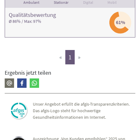
Ambulant
Stationär
Digital
Mobil
Qualitäts­bewertung
Ø 86% / Max: 97%
61%
(aktiv)
«
1
»
Ergebnis jetzt teilen
Unser Angebot erfüllt die afgis-Transparenzkriterien.
Das afgis-Logo steht für hochwertige
Gesundheitsinformationen im Internet.
Auszeichnung „Von Kunden empfohlen“ 2025 von