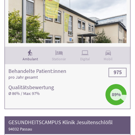
Ambulant
Stationär
Digital
Mobil
Behandelte Patient:innen
975
pro Jahr gesamt
Qualitäts­bewertung
Ø 86% / Max: 97%
89%
GESUNDHEITSCAMPUS Klinik Jesuitenschlößl
94032 Passau