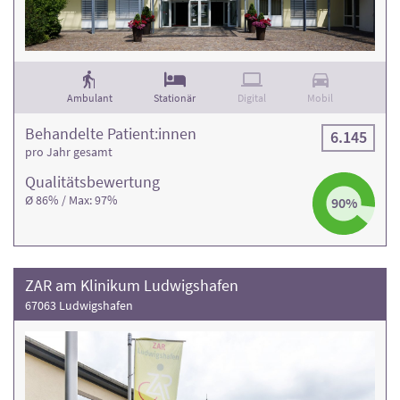
Ambulant
Stationär
Digital
Mobil
Behandelte Patient:innen
6.145
pro Jahr gesamt
Qualitäts­bewertung
Ø 86% / Max: 97%
90%
ZAR am Klinikum Ludwigshafen
67063 Ludwigshafen