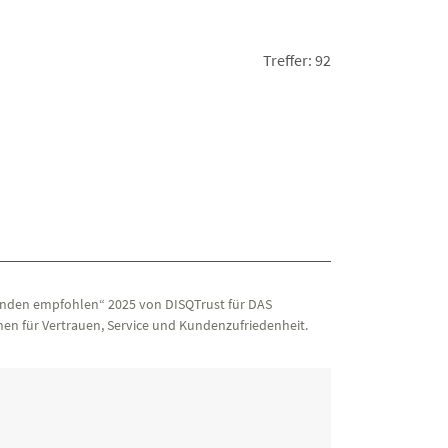
hl auf die Bewertung der Rehaklinik und die
ilen.
Treffer: 92
v)
nden empfohlen“ 2025 von DISQTrust für DAS
en für Vertrauen, Service und Kundenzufriedenheit.