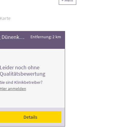
+ Mehr
ng der Rehaklinik und die Anzahl der Behandlungsfälle
.
Karte
Evangelische MutterKindKlinik Spiekeroog Dünenklinik
Entfernung: 2 km
Leider noch ohne
Qualitätsbewertung
Sie sind Klinikbetreiber?
Hier anmelden
Details