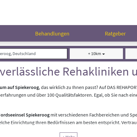
n
Behandlungen
Ratgeber
+ 10km
 verlässliche Rehakliniken
rum auf Spiekeroog
, das wirklich zu Ihnen passt? Auf DAS REHAPOR
nerfahrungen und über 100 Qualitätsfaktoren. Egal, ob Sie nach ein
Nordseeinsel Spiekeroog
mit verschiedenen Fachbereichen und Spezi
lche Einrichtung Ihren Bedürfnissen am besten entspricht. Vertrau
 mit Sicherheit - für eine Reha, die Ihre Genesung optimal unterstü