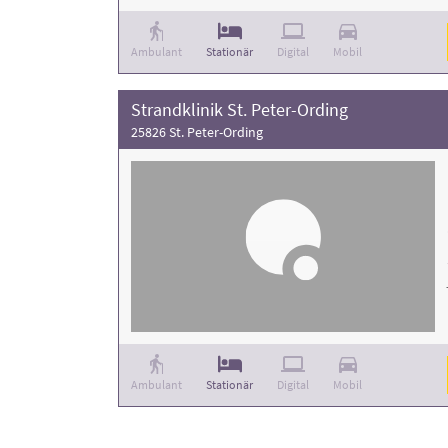
Ambulant
Stationär
Digital
Mobil
Strandklinik St. Peter-Ording
25826 St. Peter-Ording
Ambulant
Stationär
Digital
Mobil