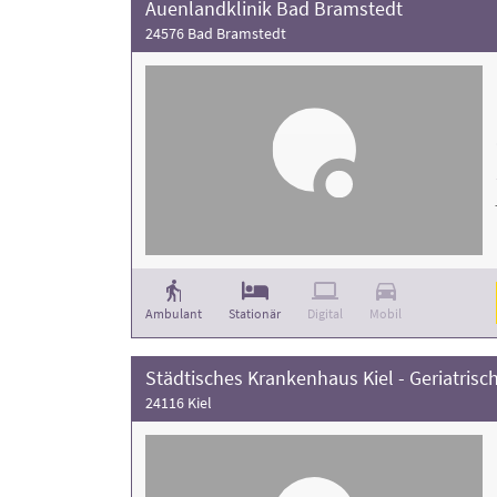
Auenlandklinik Bad Bramstedt
24576 Bad Bramstedt
Ambulant
Stationär
Digital
Mobil
Städtisches Krankenhaus Kiel - Geriatrisch
24116 Kiel