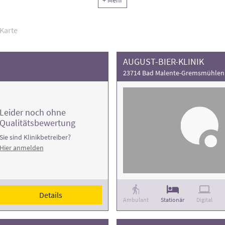
+ Mehr
ng der Rehaklinik und die Anzahl der Behandlungsfälle
.
Karte
AUGUST-BIER-KLINIK
23714 Bad Malente-Gremsmühlen
Leider noch ohne
Qualitätsbewertung
Sie sind Klinikbetreiber?
Hier anmelden
Details
Ambulant
Stationär
Digital