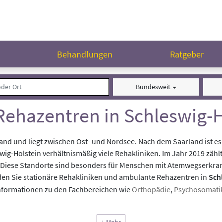
n
Behandlungen
Ratgeber
Bundesweit
Rehazentren in Schleswig-H
land und liegt zwischen Ost- und Nordsee. Nach dem Saarland ist e
swig-Holstein verhältnismäßig viele Rehakliniken. Im Jahr 2019 zäh
n. Diese Standorte sind besonders für Menschen mit Atemwegserkra
inden Sie stationäre Rehakliniken und ambulante Rehazentren in
Sch
Informationen zu den Fachbereichen wie
Orthopädie
,
Psychosomati