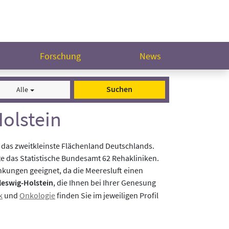
Forschung
News
Suchen
Alle
olstein
s das zweitkleinste Flächenland Deutschlands.
lte das Statistische Bundesamt 62 Rehakliniken.
nkungen geeignet, da die Meeresluft einen
leswig-Holstein
, die Ihnen bei Ihrer Genesung
k
und
Onkologie
finden Sie im jeweiligen Profil