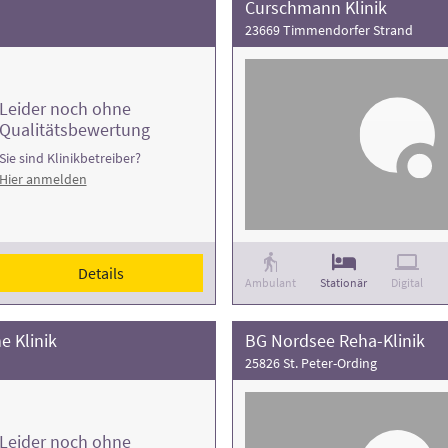
Curschmann Klinik
23669 Timmendorfer Strand
Leider noch ohne
Qualitätsbewertung
Sie sind Klinikbetreiber?
Hier anmelden
Details
Ambulant
Stationär
Digital
e Klinik
BG Nordsee Reha-Klinik
25826 St. Peter-Ording
Leider noch ohne