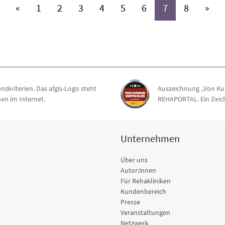
(aktiv)
(aktiv)
(aktiv)
(aktiv)
(aktiv)
(aktiv)
(aktiv)
(aktiv)
«
1
2
3
4
5
6
7
8
»
nzkriterien. Das afgis-Logo steht
Auszeichnung „Von Ku
en im Internet.
REHAPORTAL. Ein Zeich
Unternehmen
Über uns
Autor:innen
Für Rehakliniken
Kundenbereich
Presse
Veranstaltungen
Netzwerk