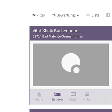
Achten Sie bei Ihrer Auswahl auf die Bewertu
Filter
Bewertung
Liste
Vital-Klinik Buchenholm
23714 Bad Malente-Gremsmühlen
Ambulant
Stationär
Digital
Mobil