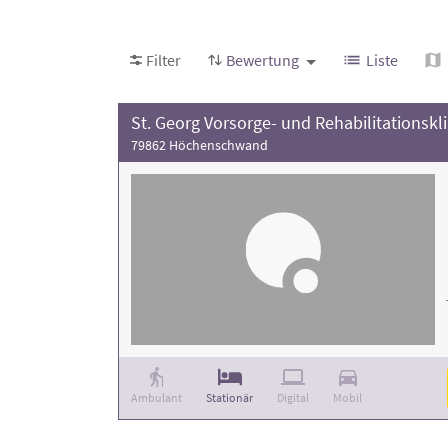
des
Qualitätsverbund Gesundheit
. Finden Sie
Kontakt mit den Kliniken auf.
Filter
Bewertung
Liste
St. Georg Vorsorge- und Rehabilitationskli
79862 Höchenschwand
Ambulant
Stationär
Digital
Mobil