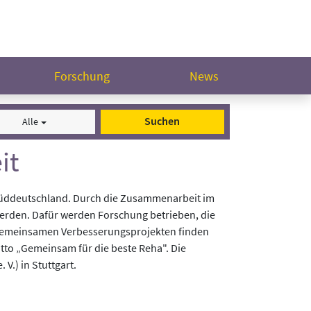
Forschung
News
Suchen
Alle
it
 Süddeutschland. Durch die Zusammenarbeit im
werden. Dafür werden Forschung betrieben, die
 gemeinsamen Verbesserungsprojekten finden
tto „Gemeinsam für die beste Reha". Die
.) in Stuttgart.
er Patientenzufriedenheit der Rehakliniken