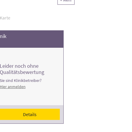
+ Mehr
 eine Rehakliniken, die Ihnen bei Ihrer Genesung fachkundig und k
Karte
nik
Leider noch ohne
Qualitätsbewertung
Sie sind Klinikbetreiber?
Hier anmelden
Details