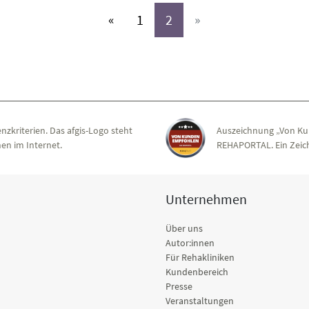
(aktiv)
(aktiv)
«
1
2
»
nzkriterien. Das afgis-Logo steht
Auszeichnung „Von Ku
en im Internet.
REHAPORTAL. Ein Zeich
Unternehmen
Über uns
Autor:innen
Für Rehakliniken
Kundenbereich
Presse
Veranstaltungen