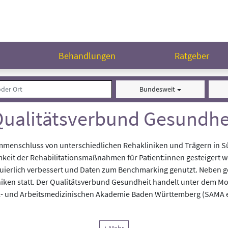
n
Behandlungen
Ratgeber
Bundesweit
Qualitätsverbund Gesundhe
ammenschluss von unterschiedlichen Rehakliniken und Trägern in
keit der Rehabilitationsmaßnahmen für Patient:innen gesteigert 
inuierlich verbessert und Daten zum Benchmarking genutzt. Neben
iken statt. Der Qualitätsverbund Gesundheit handelt unter dem Mo
l- und Arbeitsmedizinischen Akademie Baden Württemberg (SAMA e. V
erpunkten, den Patientenzimmern, dem Behandlungsangebot und d