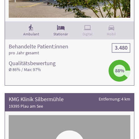
Ambulant
Stationär
Digital
Mobil
Behandelte Patient:innen
3.480
pro Jahr gesamt
Qualitäts­bewertung
Ø 86% / Max: 97%
88%
KMG Klinik Silbermühle
Entfernung: 4 km
19395 Plau am See