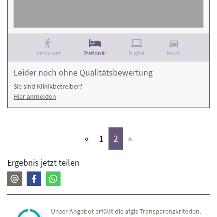
Kontaktdaten finden Sie in den jeweiligen Klinikprofilen.
Ambulant
Stationär
Digital
Mobil
Leider noch ohne Qualitätsbewertung
Sie sind Klinikbetreiber?
Hier anmelden
(aktiv)
(aktiv)
«
1
2
»
Ergebnis jetzt teilen
Unser Angebot erfüllt die afgis-Transparenzkriterien.