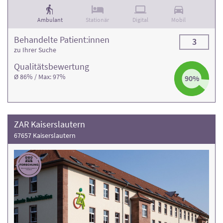
Ambulant
Stationär
Digital
Mobil
Behandelte Patient:innen
3
zu Ihrer Suche
Qualitäts­bewertung
Ø 86% / Max: 97%
90%
ZAR Kaiserslautern
67657 Kaiserslautern