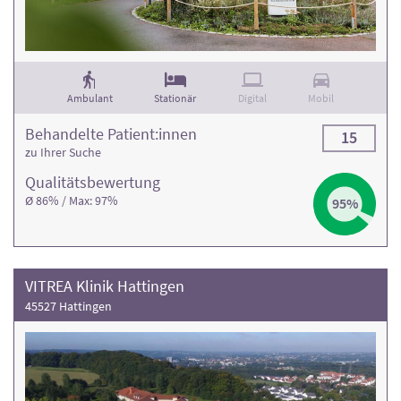
Ambulant
Stationär
Digital
Mobil
Behandelte Patient:innen
15
zu Ihrer Suche
Qualitäts­bewertung
Ø 86% / Max: 97%
95%
VITREA Klinik Hattingen
45527 Hattingen