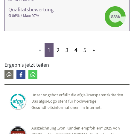
Qualitäts­bewertung
Ø 86% / Max: 97%
88%
(aktiv)
(aktiv)
(aktiv)
(aktiv)
(aktiv)
«
1
2
3
4
5
»
Ergebnis jetzt teilen
Unser Angebot erfüllt die afgis-Transparenzkriterien.
Das afgis-Logo steht für hochwertige
Gesundheitsinformationen im Internet.
Auszeichnung „Von Kunden empfohlen“ 2025 von