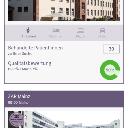
Ambulant
Stationär
Digital
Mobil
Behandelte Patient:innen
30
zu Ihrer Suche
Qualitäts­bewertung
Ø 86% / Max: 97%
90%
ZAR Mainz
55122 Mainz