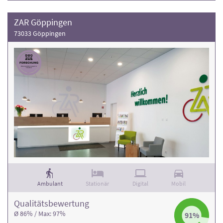
ZAR Göppingen
73033 Göppingen
Ambulant
Stationär
Digital
Mobil
Qualitäts­bewertung
Ø 86% / Max: 97%
91%