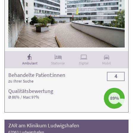
Ambulant
Stationär
Digital
Mobil
Behandelte Patient:innen
4
zu Ihrer Suche
Qualitäts­bewertung
Ø 86% / Max: 97%
89%
ZAR am Klinikum Ludwigshafen
67063 Ludwigshafen