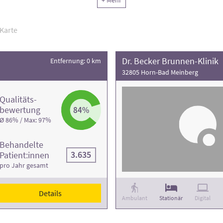
+ Mehr
ng der Rehaklinik und die Anzahl der Behandlungsfälle
.
Karte
Dr. Becker Brunnen-Klinik
Entfernung: 0 km
32805 Horn-Bad Meinberg
Qualitäts­
bewertung
84%
Ø 86% / Max: 97%
Behandelte
3.635
Patient:innen
pro Jahr gesamt
Details
Ambulant
Stationär
Digital