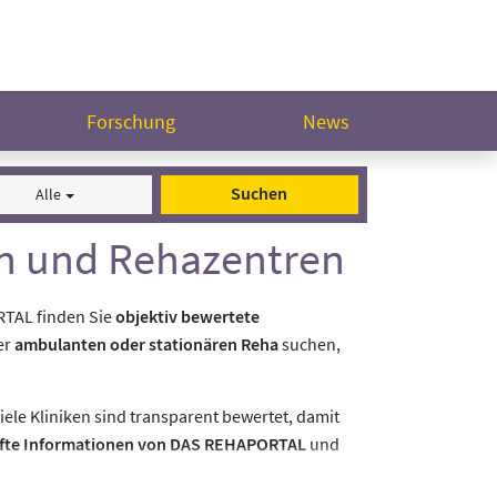
Forschung
News
Suchen
Alle
en und Rehazentren
RTAL finden Sie
objektiv bewertete
er
ambulanten oder stationären Reha
suchen,
ele Kliniken sind transparent bewertet, damit
fte Informationen von DAS REHAPORTAL
und