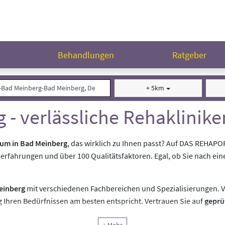
n
Behandlungen
Ratgeber
+ 5km
 - verlässliche Rehaklinik
rum in Bad Meinberg
, das wirklich zu Ihnen passt? Auf DAS REHAPO
nerfahrungen und über 100 Qualitätsfaktoren. Egal, ob Sie nach ein
einberg
mit verschiedenen Fachbereichen und Spezialisierungen. Vi
 Ihren Bedürfnissen am besten entspricht. Vertrauen Sie auf
geprü
für eine Reha, die Ihre Genesung optimal unterstützt.