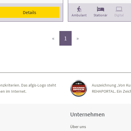
Details
Ambulant
Stationär
Digital
(aktiv)
«
1
»
nzkriterien. Das afgis-Logo steht
Auszeichnung „Von Ku
en im Internet.
REHAPORTAL. Ein Zeich
Unternehmen
Über uns