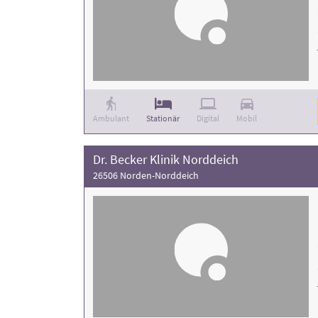
Ambulant
Stationär
Digital
Mobil
Dr. Becker Klinik Norddeich
26506 Norden-Norddeich