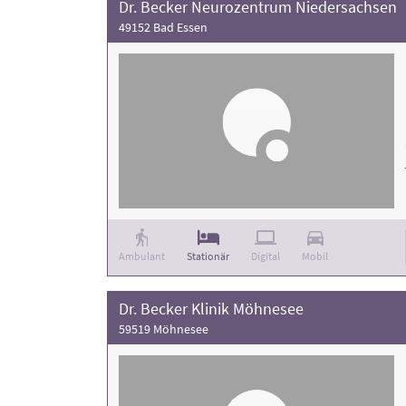
Dr. Becker Neurozentrum Niedersachsen
49152 Bad Essen
Ambulant
Stationär
Digital
Mobil
Dr. Becker Klinik Möhnesee
59519 Möhnesee