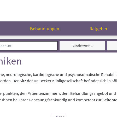
n
Behandlungen
Ratgeber
Bundesweit
niken
che, neurologische, kardiologische und psychosomatische Rehabilita
rden. Der Sitz der Dr. Becker Klinikgesellschaft befindet sich in Kö
werpunkten, den Patientenzimmern, dem Behandlungsangebot und d
die Ihnen bei Ihrer Genesung fachkundig und kompetent zur Seite st