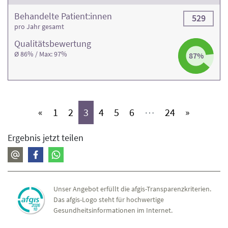
Behandelte Patient:innen
529
pro Jahr gesamt
Qualitäts­bewertung
Ø 86% / Max: 97%
87%
(aktiv)
(aktiv)
(aktiv)
(aktiv)
(aktiv)
(aktiv)
(aktiv)
«
1
2
3
4
5
6
⋯
24
»
Ergebnis jetzt teilen
Unser Angebot erfüllt die afgis-Transparenzkriterien.
Das afgis-Logo steht für hochwertige
Gesundheitsinformationen im Internet.