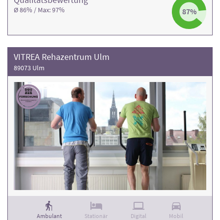
Ø 86% / Max: 97%
87%
VITREA Rehazentrum Ulm
89073 Ulm
Ambulant
Stationär
Digital
Mobil