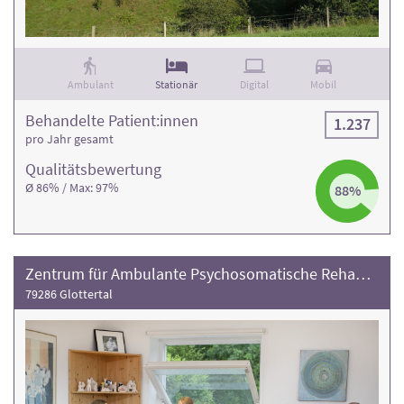
Ambulant
Stationär
Digital
Mobil
Behandelte Patient:innen
1.237
pro Jahr gesamt
Qualitäts­bewertung
Ø 86% / Max: 97%
88%
Zentrum für Ambulante Psychosomatische Rehabilitation Glotterbad (ZAPR)
79286 Glottertal