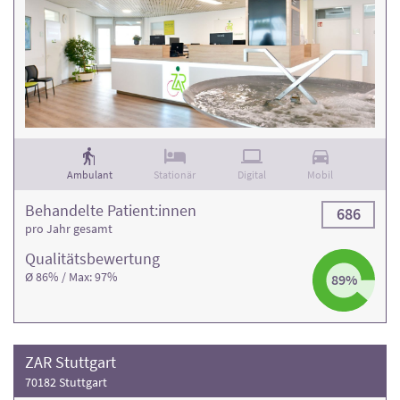
Ambulant
Stationär
Digital
Mobil
Behandelte Patient:innen
686
pro Jahr gesamt
Qualitäts­bewertung
Ø 86% / Max: 97%
89%
ZAR Stuttgart
70182 Stuttgart