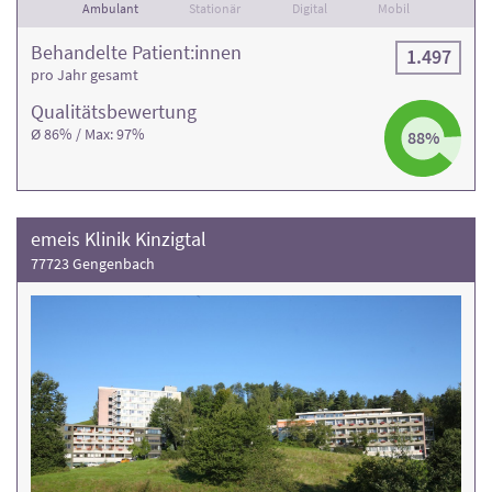
Ambulant
Stationär
Digital
Mobil
Behandelte Patient:innen
1.497
pro Jahr gesamt
Qualitäts­bewertung
Ø 86% / Max: 97%
88%
emeis Klinik Kinzigtal
77723 Gengenbach