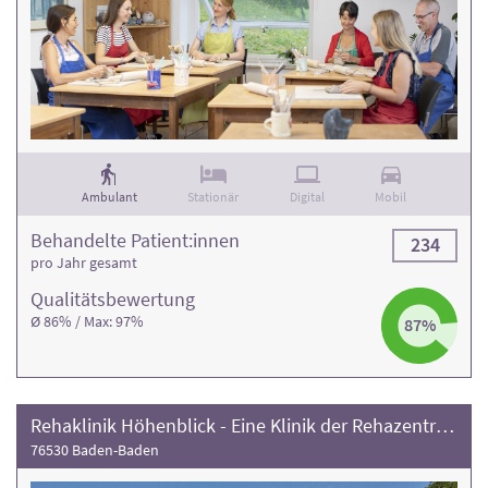
Ambulant
Stationär
Digital
Mobil
Behandelte Patient:innen
234
pro Jahr gesamt
Qualitäts­bewertung
Ø 86% / Max: 97%
87%
Rehaklinik Höhenblick - Eine Klinik der Rehazentren Baden-Württemberg
76530 Baden-Baden