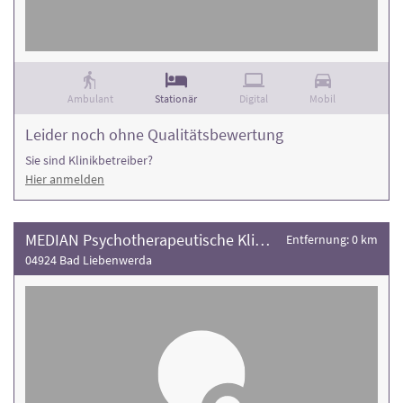
Rehaklinik und die Anzahl der Behandlungsfälle
.
Ambulant
Stationär
Digital
Mobil
Leider noch ohne Qualitätsbewertung
Sie sind Klinikbetreiber?
Hier anmelden
MEDIAN Psychotherapeutische Klinik Bad Liebenwerda
Entfernung: 0 km
04924 Bad Liebenwerda