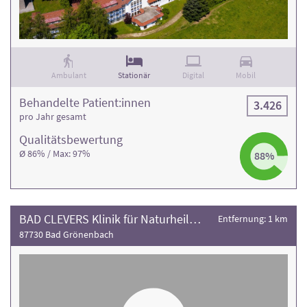
Rehaklinik und die Anzahl der Behandlungsfälle
.
Ambulant
Stationär
Digital
Mobil
Behandelte Patient:innen
3.426
pro Jahr gesamt
Qualitäts­bewertung
Ø 86% / Max: 97%
88%
BAD CLEVERS Klinik für Naturheilverfahren
Entfernung: 1 km
87730 Bad Grönenbach