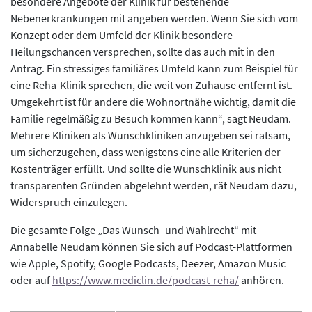
besondere Angebote der Klinik für bestehende
Nebenerkrankungen mit angeben werden. Wenn Sie sich vom
Konzept oder dem Umfeld der Klinik besondere
Heilungschancen versprechen, sollte das auch mit in den
Antrag. Ein stressiges familiäres Umfeld kann zum Beispiel für
eine Reha-Klinik sprechen, die weit von Zuhause entfernt ist.
Umgekehrt ist für andere die Wohnortnähe wichtig, damit die
Familie regelmäßig zu Besuch kommen kann“, sagt Neudam.
Mehrere Kliniken als Wunschkliniken anzugeben sei ratsam,
um sicherzugehen, dass wenigstens eine alle Kriterien der
Kostenträger erfüllt. Und sollte die Wunschklinik aus nicht
transparenten Gründen abgelehnt werden, rät Neudam dazu,
Widerspruch einzulegen.
Die gesamte Folge „Das Wunsch- und Wahlrecht“ mit
Annabelle Neudam können Sie sich auf Podcast-Plattformen
wie Apple, Spotify, Google Podcasts, Deezer, Amazon Music
oder auf
https://www.mediclin.de/podcast-reha/
anhören.