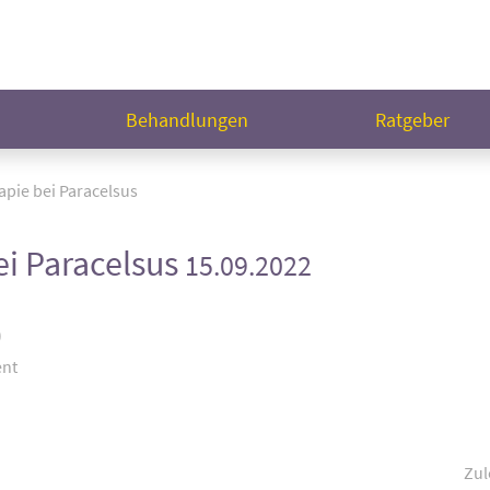
n
Behandlungen
Ratgeber
apie bei Paracelsus
ei Paracelsus
15.09.2022
)
ent
Zul