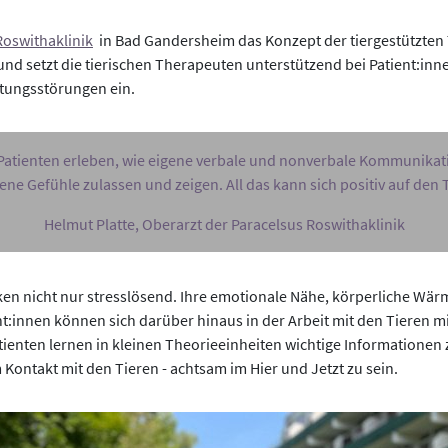
Roswithaklinik
in Bad Gandersheim das Konzept der tiergestützten Th
und setzt die tierischen Therapeuten unterstützend bei Patient:in
tungsstörungen ein.
Patienten erleben, wie eigene verbale und nonverbale Kommunikat
 Gefühle zulassen und zeigen. All das kann sich positiv auf den 
Helmut Platte, Oberarzt der Paracelsus Roswithaklinik
ken nicht nur stresslösend. Ihre emotionale Nähe, körperliche Wär
t:innen können sich darüber hinaus in der Arbeit mit den Tieren 
atienten lernen in kleinen Theorieeinheiten wichtige Informatione
Kontakt mit den Tieren - achtsam im Hier und Jetzt zu sein.