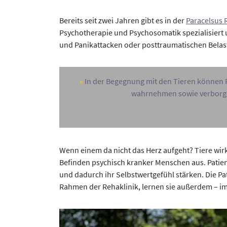
Bereits seit zwei Jahren gibt es in der
Paracelsus 
Psychotherapie und Psychosomatik spezialisiert 
und Panikattacken oder posttraumatischen Belas
In der Begegnung mit den Tieren können 
wahrnehmen sowie verborgene
Wenn einem da nicht das Herz aufgeht? Tiere wir
Befinden psychisch kranker Menschen aus. Patien
und dadurch ihr Selbstwertgefühl stärken. Die P
Rahmen der Rehaklinik, lernen sie außerdem – im 