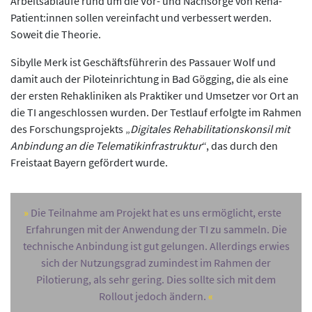
Arbeitsabläufe rund um die Vor- und Nachsorge von Reha-
Patient:innen sollen vereinfacht und verbessert werden.
Soweit die Theorie.
Sibylle Merk ist Geschäftsführerin des Passauer Wolf und
damit auch der Piloteinrichtung in Bad Gögging, die als eine
der ersten Rehakliniken als Praktiker und Umsetzer vor Ort an
die TI angeschlossen wurden. Der Testlauf erfolgte im Rahmen
des Forschungsprojekts „
Digitales Rehabilitationskonsil mit
Anbindung an die Telematikinfrastruktur
“, das durch den
Freistaat Bayern gefördert wurde.
Die Teilnahme am Projekt hat es uns ermöglicht, erste
Erfahrungen mit der Anwendung der TI zu sammeln. Die
technische Anbindung ist gut gelungen. Allerdings erwies
sich der Nutzungsgrad zumindest im Rahmen der
Pilotierung, als sehr gering. Dies sollte sich mit dem
Rollout jedoch ändern.