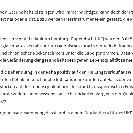
 von Gesundheitsleistungen wird immer wichtiger, kann doch der Pa
sert hat oder nicht. Dazu werden Messinstrumente ein gesetzt, di
nd dem Universitätsklinikum Hamburg-Eppendorf (
UKE
) wurden 3.048
ergleichbares Verfahren zur Ergebnismessung in der Rehabilitation 
 und chronischer Rückenschmerz unter die Lupe genommen. Dazu w
 die Veränderung der gesundheitsbezogenen Lebensqualität zu me
 die
Behandlung in der Reha positiv auf den Heilungsverlauf auswi
den Rehakliniken. Für alle Indikationen konnten auf Basis der v
ktstärken auf die Lebensqualität und die krankheitsspezifischen 
aubte zudem einen wissenschaftlich fundierten Vergleich der Quali
ngen.
 Ergebnisse zusammengefasst und in einem
Studienbericht
des UKE 