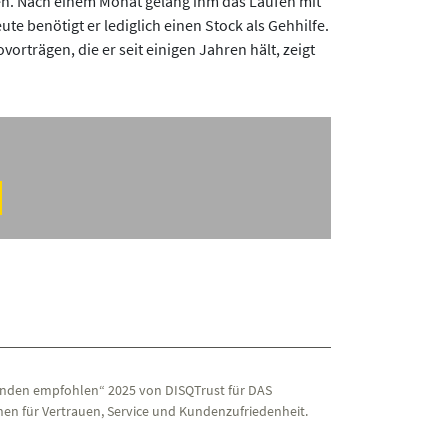
ten. Nach einem Monat gelang ihm das Laufen mit
e benötigt er lediglich einen Stock als Gehhilfe.
orträgen, die er seit einigen Jahren hält, zeigt
nden empfohlen“ 2025 von DISQTrust für DAS
en für Vertrauen, Service und Kundenzufriedenheit.