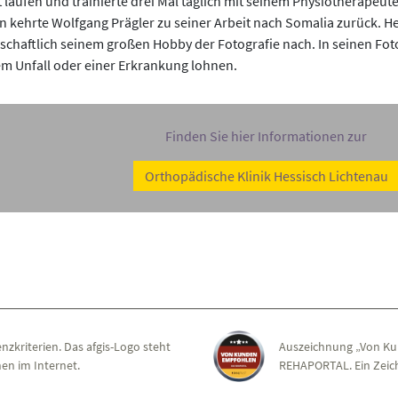
 laufen und trainierte drei Mal täglich mit seinem Physiotherapeu
ehrte Wolfgang Prägler zu seiner Arbeit nach Somalia zurück. Heut
schaftlich seinem großen Hobby der Fotografie nach. In seinen Fotov
em Unfall oder einer Erkrankung lohnen.
Finden Sie hier Informationen zur
Orthopädische Klinik Hessisch Lichtenau
nzkriterien. Das afgis-Logo steht
Auszeichnung „Von Ku
en im Internet.
REHAPORTAL. Ein Zeich