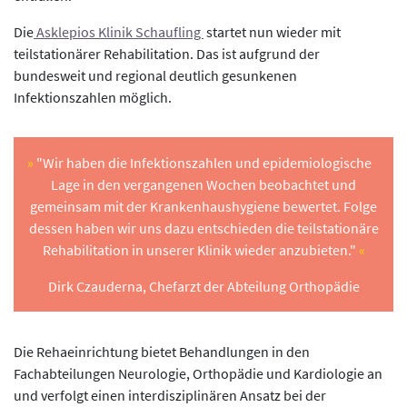
Die
Asklepios Klinik Schaufling
startet nun wieder mit
teilstationärer Rehabilitation. Das ist aufgrund der
bundesweit und regional deutlich gesunkenen
Infektionszahlen möglich.
"Wir haben die Infektionszahlen und epidemiologische
Lage in den vergangenen Wochen beobachtet und
gemeinsam mit der Krankenhaushygiene bewertet. Folge
dessen haben wir uns dazu entschieden die teilstationäre
Rehabilitation in unserer Klinik wieder anzubieten."
Dirk Czauderna, Chefarzt der Abteilung Orthopädie
Die Rehaeinrichtung bietet Behandlungen in den
Fachabteilungen Neurologie, Orthopädie und Kardiologie an
und verfolgt einen interdisziplinären Ansatz bei der