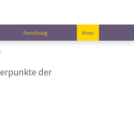
Forschung
News
n
werpunkte der