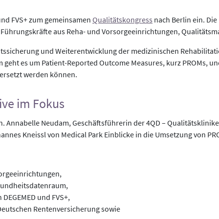
 und FVS+ zum gemeinsamen
Qualitätskongress
nach Berlin ein. Die
und Führungskräfte aus Reha- und Vorsorgeeinrichtungen, Qualitä
tätssicherung und Weiterentwicklung der medizinischen Rehabilitat
m geht es um Patient-Reported Outcome Measures, kurz PROMs, und
bersetzt werden können.
ive im Fokus
 Annabelle Neudam, Geschäftsführerin der 4QD – Qualitätsklinike
nnes Kneissl von Medical Park Einblicke in die Umsetzung von PRO
sorgeeinrichtungen,
esundheitsdatenraum,
von DEGEMED und FVS+,
Deutschen Rentenversicherung sowie