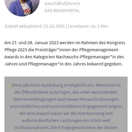
Geschäftsführerin
DAS REHAPORTAL
Zuletzt aktualisiert: 21.03.2025
|
Lesedauer: ca. 1 Min.
Am 27. und 28. Januar 2023 werden im Rahmen des Kongress
Pflege 2023 die Preisträger*innen der Pflegemanagement-
Awards in den Kategorien Nachwuchs-Pflegemanager*in des
Jahres und Pflegemanager*in des Jahres bekannt gegeben.
Diese jährliche Auslobung ermöglicht uns, Menschen in
die Öffentlichkeit zu bringen, die unter wechselnden
Rahmenbedingungen und neuen Herausforderungen
unermüdliches und unverzichtbares Engagement zeigen.
Mit dem Award haben wir die Anerkennung von
außerordentlichen Leistungen ein Stück weit
institutionalisiert. Die Erfolgsgeschichten der letzten