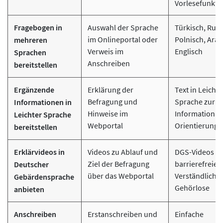
Vorlesefunkti
Fragebogen in
Auswahl der Sprache
Türkisch, Russ
im Onlineportal oder
Polnisch, Arab
mehreren
Verweis im
Englisch
Sprachen
Anschreiben
bereitstellen
Ergänzende
Erklärung der
Text in Leichte
Befragung und
Sprache zur
Informationen in
Hinweise im
Information u
Leichter Sprache
Webportal
Orientierung
bereitstellen
Erklärvideos in
Videos zu Ablauf und
DGS-Videos zu
Ziel der Befragung
barrierefreien
Deutscher
über das Webportal
Verständlichke
Gebärdensprache
Gehörlose
anbieten
Anschreiben
Erstanschreiben und
Einfache