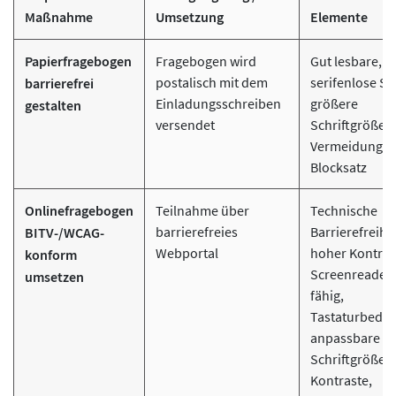
Maßnahme
Umsetzung
Elemente
Papierfragebogen
Fragebogen wird
Gut lesbare,
postalisch mit dem
serifenlose Sch
barrierefrei
Einladungsschreiben
größere
gestalten
versendet
Schriftgrößen
Vermeidung v
Blocksatz
Onlinefragebogen
Teilnahme über
Technische
barrierefreies
Barrierefreihei
BITV-/WCAG-
Webportal
hoher Kontras
konform
Screenreader-
umsetzen
fähig,
Tastaturbedie
anpassbare
Schriftgrößen
Kontraste,