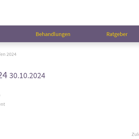
n
Behandlungen
Ratgeber
fen 2024
24
30.10.2024
)
ent
Zul