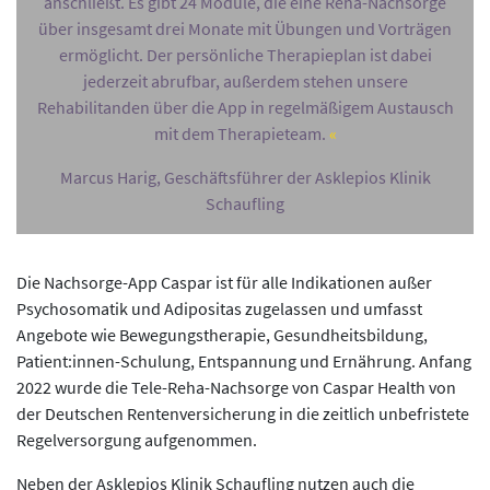
anschließt. Es gibt 24 Module, die eine Reha-Nachsorge
über insgesamt drei Monate mit Übungen und Vorträgen
ermöglicht. Der persönliche Therapieplan ist dabei
jederzeit abrufbar, außerdem stehen unsere
Rehabilitanden über die App in regelmäßigem Austausch
mit dem Therapieteam.
Marcus Harig, Geschäftsführer der Asklepios Klinik
Schaufling
Die Nachsorge-App Caspar ist für alle Indikationen außer
Psychosomatik und Adipositas zugelassen und umfasst
Angebote wie Bewegungstherapie, Gesundheitsbildung,
Patient:innen-Schulung, Entspannung und Ernährung. Anfang
2022 wurde die Tele-Reha-Nachsorge von Caspar Health von
der Deutschen Rentenversicherung in die zeitlich unbefristete
Regelversorgung aufgenommen.
Neben der Asklepios Klinik Schaufling nutzen auch die