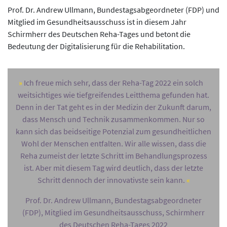
Prof. Dr. Andrew Ullmann, Bundestagsabgeordneter (FDP) und
Mitglied im Gesundheitsausschuss ist in diesem Jahr
Schirmherr des Deutschen Reha-Tages und betont die
Bedeutung der Digitalisierung für die Rehabilitation.
Ich freue mich sehr, dass der Reha-Tag 2022 ein solch
weitsichtiges wie tiefgreifendes Leitthema gefunden hat.
Denn in der Tat geht es in der Medizin der Zukunft darum,
dass Mensch und Technik zusammenkommen. Nur so
kann sich das beidseitige Potenzial zum gesundheitlichen
Wohl der Menschen entfalten. Wir alle wissen, dass die
Reha zumeist der letzte Schritt im Behandlungsprozess
ist. Aber mit diesem Tag wird deutlich, dass der letzte
Schritt dennoch der innovativste sein kann.
Prof. Dr. Andrew Ullmann, Bundestagsabgeordneter
(FDP), Mitglied im Gesundheitsausschuss, Schirmherr
des Deutschen Reha-Tages 2022