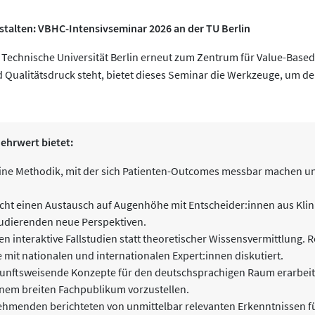
talten: VBHC-Intensivseminar 2026 an der TU Berlin
 Technische Universität Berlin erneut zum Zentrum für Value-Based H
 Qualitätsdruck steht, bietet dieses Seminar die Werkzeuge, um d
ehrwert bietet:
 eine Methodik, mit der sich Patienten-Outcomes messbar machen un
cht einen Austausch auf Augenhöhe mit Entscheider:innen aus Klini
Studierenden neue Perspektiven.
en interaktive Fallstudien statt theoretischer Wissensvermittlun
 mit nationalen und internationalen Expert:innen diskutiert.
unftsweisende Konzepte für den deutschsprachigen Raum erarbeitet.
nem breiten Fachpublikum vorzustellen.
lnehmenden berichteten von unmittelbar relevanten Erkenntnissen f