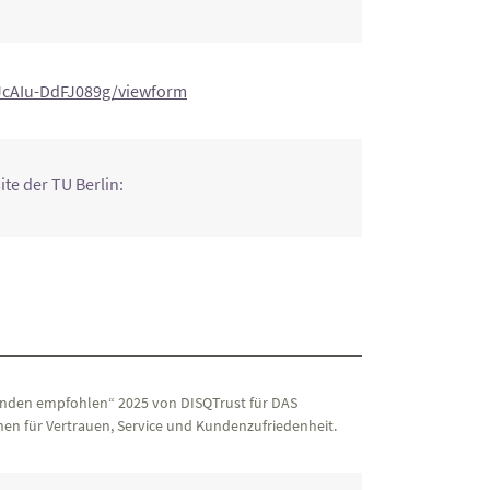
cAIu-DdFJ089g/viewform
te der TU Berlin:
nden empfohlen“ 2025 von DISQTrust für DAS
en für Vertrauen, Service und Kundenzufriedenheit.