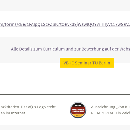
.com/forms/d/e/1FAIpQLScFZSK7tORvkd9jWzwlQOYvrHHyV117wGRVJ
Alle Details zum Curriculum und zur Bewerbung auf der Websi
VBHC Seminar TU Berlin
nzkriterien. Das afgis-Logo steht
Auszeichnung „Von Ku
en im Internet.
REHAPORTAL. Ein Zeich