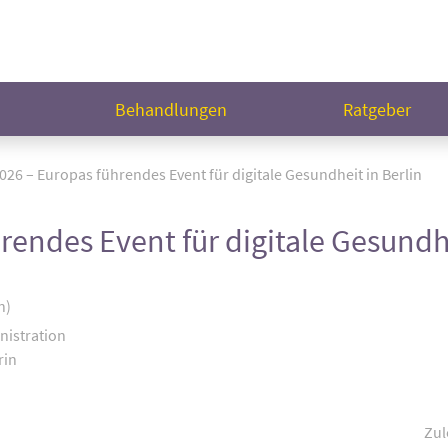
n
Behandlungen
Ratgeber
26 – Europas führendes Event für digitale Gesundheit in Berlin
endes Event für digitale Gesundhe
n)
nistration
rin
Zul