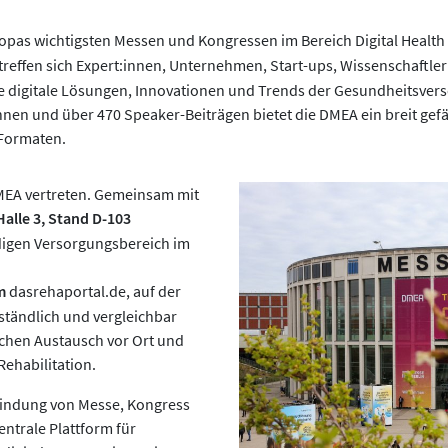
uropas wichtigsten Messen und Kongressen im Bereich Digital Healt
g treffen sich Expert:innen, Unternehmen, Start-ups, Wissenschaftl
le digitale Lösungen, Innovationen und Trends der Gesundheitsvers
innen und über 470 Speaker-Beiträgen bietet die DMEA ein breit ge
Formaten.
MEA vertreten. Gemeinsam mit
Halle 3, Stand D-103
ndigen Versorgungsbereich im
m
dasrehaportal.de, auf der
ständlich und vergleichbar
ichen Austausch vor Ort und
Rehabilitation.
indung von Messe, Kongress
ntrale Plattform für